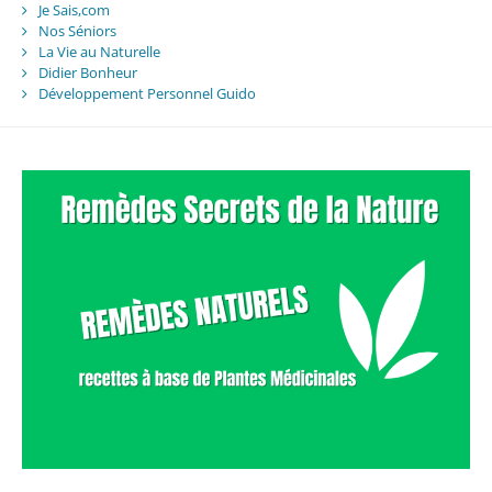
Je Sais,com
Nos Séniors
La Vie au Naturelle
Didier Bonheur
Développement Personnel Guido