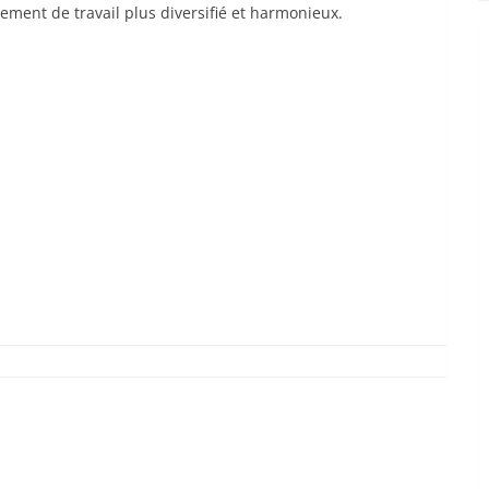
ment de travail plus diversifié et harmonieux.
com
hat
senger
artager