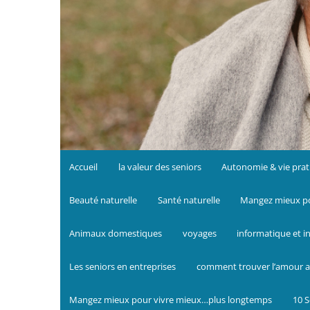
Accueil
la valeur des seniors
Autonomie & vie prat
Beauté naturelle
Santé naturelle
Mangez mieux po
Animaux domestiques
voyages
informatique et i
Les seniors en entreprises
comment trouver l’amour a
Mangez mieux pour vivre mieux…plus longtemps
10 S