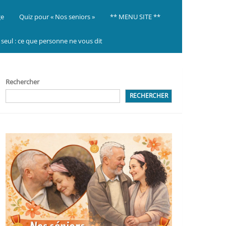
ge
Quiz pour « Nos seniors »
** MENU SITE **
ir seul : ce que personne ne vous dit
Rechercher
RECHERCHER