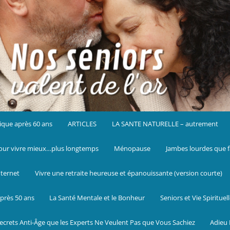
ique après 60 ans
ARTICLES
LA SANTE NATURELLE – autrement
ur vivre mieux…plus longtemps
Ménopause
Jambes lourdes que f
nternet
Vivre une retraite heureuse et épanouissante (version courte)
près 50 ans
La Santé Mentale et le Bonheur
Seniors et Vie Spirituel
ecrets Anti-Âge que les Experts Ne Veulent Pas que Vous Sachiez
Adieu 