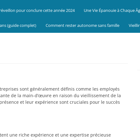
réveillon pour conclure cette année 2024
Une Vie Épanouie à Chaque Â
 ans (guide complet)
Comment rester autonome sans famille
Vieill
ntreprises sont généralement définis comme les employés
tante de la main-d’œuvre en raison du vieillissement de la
r présence et leur expérience sont cruciales pour le succès
rtent une riche expérience et une expertise précieuse