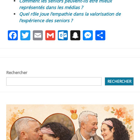
Comment les seniors peuvent-ils être mieux
représentés dans les médias ?
Quel rôle joue l’empathie dans la valorisation de
l’expérience des seniors ?
Facebook
Twitter
Email
Gmail
Outlook.com
Snapchat
Messenge
Partag
Rechercher
RECHERCHER