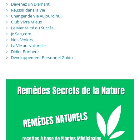
Devenez un Diamant
Réussir dans la Vie
Changer de Vie Aujourd'hui
Club Vivre Mieux
La Mentalité du Succès
Je Sais,com
Nos Séniors
La Vie au Naturelle
Didier Bonheur
Développement Personnel Guido