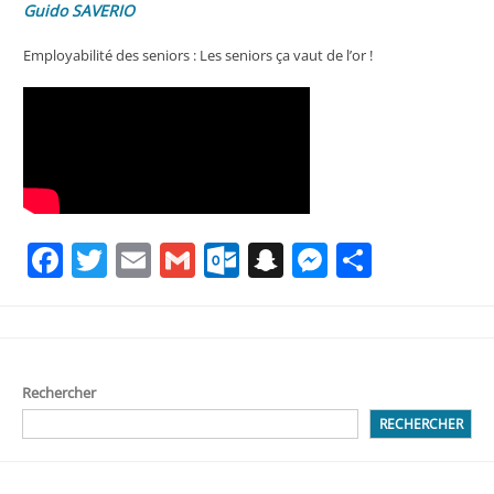
Guido SAVERIO
Employabilité des seniors : Les seniors ça vaut de l’or !
Facebook
Twitter
Email
Gmail
Outlook.com
Snapchat
Messenge
Partag
Rechercher
RECHERCHER