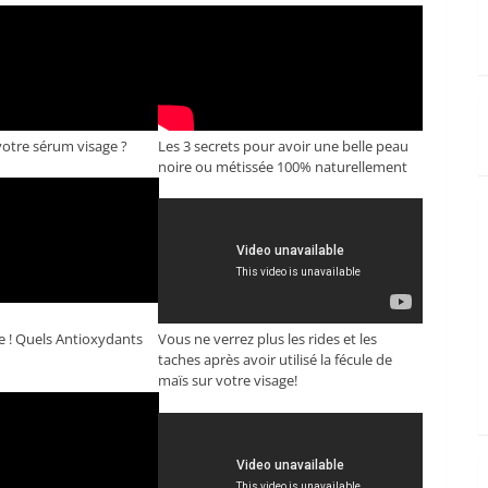
otre sérum visage ?
Les 3 secrets pour avoir une belle peau
noire ou métissée 100% naturellement
e ! Quels Antioxydants
Vous ne verrez plus les rides et les
taches après avoir utilisé la fécule de
maïs sur votre visage!