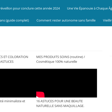
réveillon pour conclure cette année 2024
Une Vie Épanouie à Chaque Â
 ans (guide complet)
Comment rester autonome sans famille
Vieill
CS ET COLORATION
MES PRODUITS SOINS (routine) /
 ASTUCES
Cosmétique 100% naturelle
té minimaliste et
16 ASTUCES POUR UNE BEAUTE
NATURELLE SANS MAQUILLAGE.