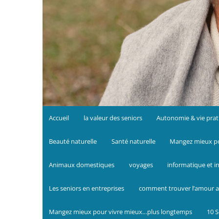
Accueil
la valeur des seniors
Autonomie & vie prat
Beauté naturelle
Santé naturelle
Mangez mieux po
Animaux domestiques
voyages
informatique et i
Les seniors en entreprises
comment trouver l’amour a
Mangez mieux pour vivre mieux…plus longtemps
10 S