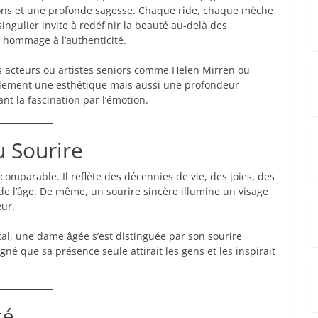
ons et une profonde sagesse. Chaque ride, chaque mèche
ngulier invite à redéfinir la beauté au-delà des
n hommage à l’authenticité.
s acteurs ou artistes seniors comme Helen Mirren ou
lement une esthétique mais aussi une profondeur
nt la fascination par l’émotion.
u Sourire
mparable. Il reflète des décennies de vie, des joies, des
de l’âge. De même, un sourire sincère illumine un visage
ur.
cal, une dame âgée s’est distinguée par son sourire
né que sa présence seule attirait les gens et les inspirait
té