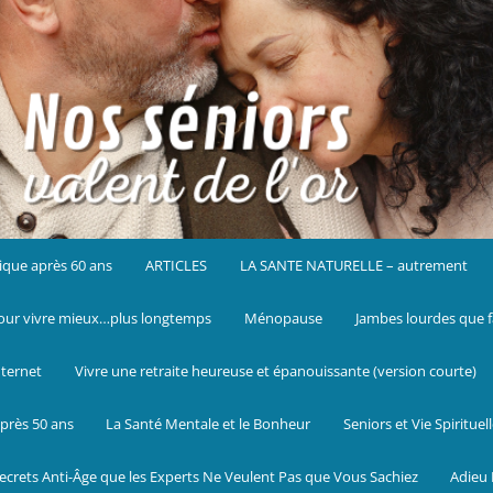
ique après 60 ans
ARTICLES
LA SANTE NATURELLE – autrement
ur vivre mieux…plus longtemps
Ménopause
Jambes lourdes que f
nternet
Vivre une retraite heureuse et épanouissante (version courte)
près 50 ans
La Santé Mentale et le Bonheur
Seniors et Vie Spirituel
ecrets Anti-Âge que les Experts Ne Veulent Pas que Vous Sachiez
Adieu 