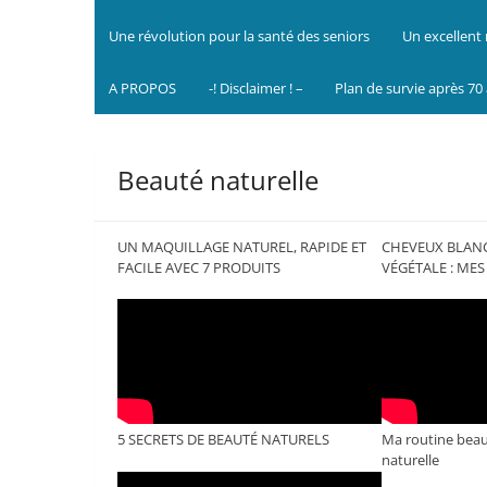
Une révolution pour la santé des seniors
Un excellent 
A PROPOS
-! Disclaimer ! –
Plan de survie après 70
Beauté naturelle
UN MAQUILLAGE NATUREL, RAPIDE ET
CHEVEUX BLAN
FACILE AVEC 7 PRODUITS
VÉGÉTALE : MES
5 SECRETS DE BEAUTÉ NATURELS
Ma routine beau
naturelle