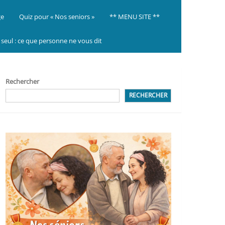
ge
Quiz pour « Nos seniors »
** MENU SITE **
ir seul : ce que personne ne vous dit
Rechercher
RECHERCHER