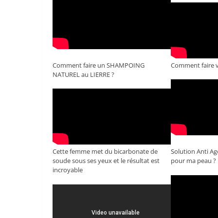
Comment faire un SHAMPOING
Comment faire v
NATUREL au LIERRE ?
Cette femme met du bicarbonate de
Solution Anti Ag
soude sous ses yeux et le résultat est
pour ma peau ?
incroyable