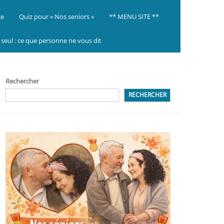
ge
Quiz pour « Nos seniors »
** MENU SITE **
ir seul : ce que personne ne vous dit
Rechercher
RECHERCHER