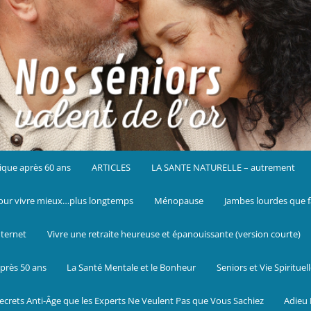
ique après 60 ans
ARTICLES
LA SANTE NATURELLE – autrement
ur vivre mieux…plus longtemps
Ménopause
Jambes lourdes que f
nternet
Vivre une retraite heureuse et épanouissante (version courte)
près 50 ans
La Santé Mentale et le Bonheur
Seniors et Vie Spirituel
ecrets Anti-Âge que les Experts Ne Veulent Pas que Vous Sachiez
Adieu 