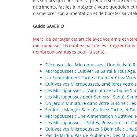
les seniors qui cherchent à prendre soin de leur s
nutriments, faciles à intégrer à votre quotidien et
d’améliorer son alimentation et de booster sa vitali
Guido SAVERIO
Merci de partager cet article avec vos amis et votre
micropousses ! N’oubliez pas de les intégrer dans 
nombreux avantages pour la santé.
Découvrez les Micropousses : Une Activité Re
Micropousses : Cultiver Sa Santé à Tout Âge,
Un Superaliment Facile à Cultiver Chez Vous
Cultivez vos Micropousses, améliorez votre s
Les Micropousses : L’Agriculture Urbaine Sim
Les Micropousses pour Seniors : Santé, Simpl
Un Jardin Miniature dans Votre Cuisine : Le
Seniors : Mangez Sain, Cultivez Facile, et F
Micropousses : Une Alimentation Nutritive, F
Les Micropousses : Petites, Puissantes, et Par
Cultivez vos Micropousses à Domicile : Une S
Pas de Jardin, Pas de Problème : Des Micro