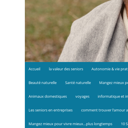
Accueil
la valeur des seniors
Autonomie & vie prat
Beauté naturelle
Santé naturelle
Mangez mieux po
Animaux domestiques
voyages
informatique et i
Les seniors en entreprises
comment trouver l’amour a
Mangez mieux pour vivre mieux…plus longtemps
10 S