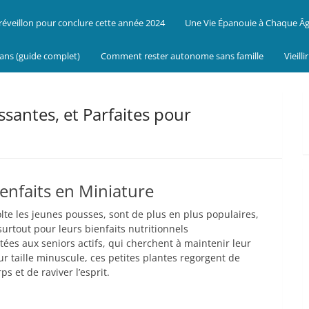
réveillon pour conclure cette année 2024
Une Vie Épanouie à Chaque Â
 ans (guide complet)
Comment rester autonome sans famille
Vieill
ssantes, et Parfaites pour
enfaits en Miniature
lte les jeunes pousses, sont de plus en plus populaires,
urtout pour leurs bienfaits nutritionnels
ées aux seniors actifs, qui cherchent à maintenir leur
eur taille minuscule, ces petites plantes regorgent de
s et de raviver l’esprit.