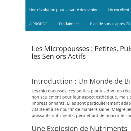
Une révolution pour la santé des seniors
Un excellent 
A PROPOS
-! Disclaimer ! –
Plan de survie après 70
Les Micropousses : Petites, Pui
les Seniors Actifs
Introduction : Un Monde de Bi
Les micropousses, ces petites plantes dont on réco
non seulement pour leur aspect esthétique, mais s
impressionnants. Elles sont particulièrement adapt
vitalité et à se nourrir de manière saine. Malgré l
puissants nutriments, permettant de nourrir le corp
Une Explosion de Nutriments