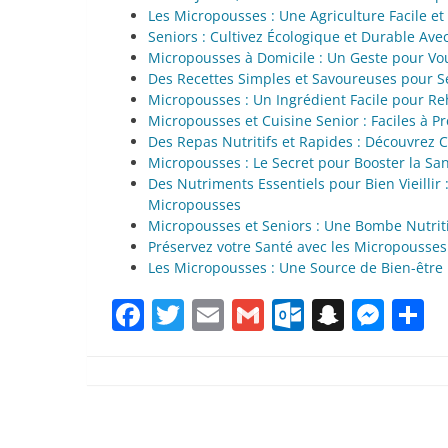
Les Micropousses : Une Agriculture Facile et
Seniors : Cultivez Écologique et Durable Av
Micropousses à Domicile : Un Geste pour Vou
Des Recettes Simples et Savoureuses pour S
Micropousses : Un Ingrédient Facile pour Re
Micropousses et Cuisine Senior : Faciles à P
Des Repas Nutritifs et Rapides : Découvrez 
Micropousses : Le Secret pour Booster la Sa
Des Nutriments Essentiels pour Bien Vieillir 
Micropousses
Micropousses et Seniors : Une Bombe Nutriti
Préservez votre Santé avec les Micropousses
Les Micropousses : Une Source de Bien-être 
Facebook
Twitter
Email
Gmail
Outlook.
Snapc
Mes
P