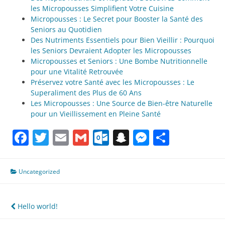
les Micropousses Simplifient Votre Cuisine
Micropousses : Le Secret pour Booster la Santé des
Seniors au Quotidien
Des Nutriments Essentiels pour Bien Vieillir : Pourquoi
les Seniors Devraient Adopter les Micropousses
Micropousses et Seniors : Une Bombe Nutritionnelle
pour une Vitalité Retrouvée
Préservez votre Santé avec les Micropousses : Le
Superaliment des Plus de 60 Ans
Les Micropousses : Une Source de Bien-être Naturelle
pour un Vieillissement en Pleine Santé
Facebook
Twitter
Email
Gmail
Outlook.com
Snapchat
Messenge
Partag
Uncategorized
Navigation
Hello world!