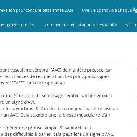
réveillon pour conclure cette année 2024
Une Vie Épanouie à Chaque Â
 ans (guide complet)
Comment rester autonome sans famille
Vieill
cident vasculaire cérébral (AVC) de manière précoce, car
r les chances de récupération. Les principaux signes
onyme “FAST”, qui correspond à :
rire. Si un côté de son visage semble s’affaisser ou si
re un signe d’AVC.
r les deux bras. Si l’un des bras ne peut pas être levé ou
r un AVC. Cela suggère une faiblesse musculaire d’un
 répéter une phrase simple. Si sa parole est
 a des difficultés à parler, cela peut être un signe d’AVC.