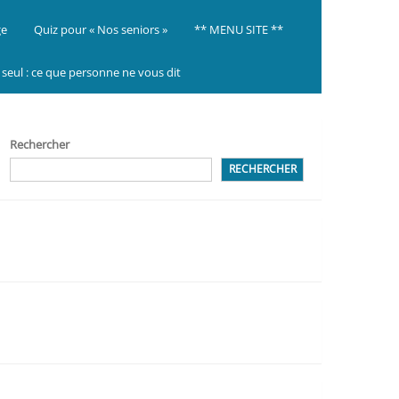
ge
Quiz pour « Nos seniors »
** MENU SITE **
ir seul : ce que personne ne vous dit
Rechercher
RECHERCHER