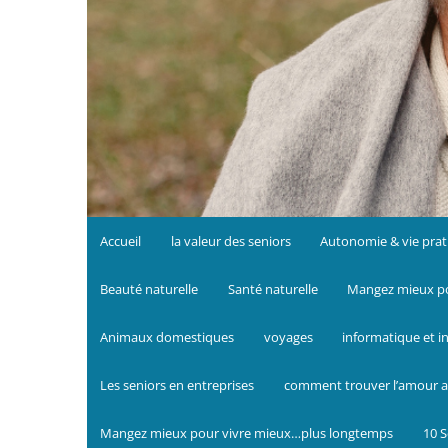
Accueil
la valeur des seniors
Autonomie & vie prat
Beauté naturelle
Santé naturelle
Mangez mieux po
Animaux domestiques
voyages
informatique et i
Les seniors en entreprises
comment trouver l’amour a
Mangez mieux pour vivre mieux…plus longtemps
10 S