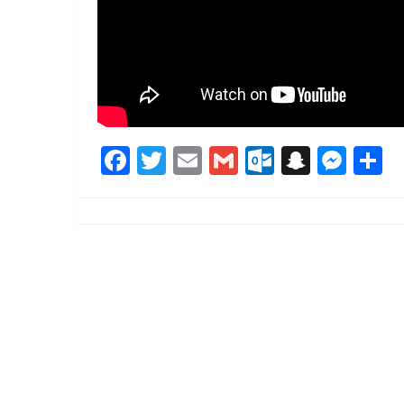
Facebook
Twitter
Email
Gmail
Outlook.
Snapc
Mes
P