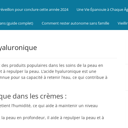
réveillon pour conclure cette année 2024
Une Vie Épanouie à Chaque Â
 ans (guide complet)
Comment rester autonome sans famille
Vieill
hyaluronique
 des produits populaires dans les soins de la peau en
t à repulper la peau. L’acide hyaluronique est une
nue pour sa capacité à retenir l’eau, ce qui contribue à
que dans les crèmes :
retient l’humidité, ce qui aide à maintenir un niveau
 la peau en profondeur, il aide à repulper la peau et à