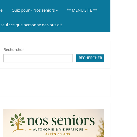
ge
Quiz pour « Nos seniors »
** MENU SITE **
ir seul : ce que personne ne vous dit
Rechercher
RECHERCHER