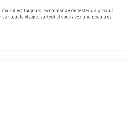
, mais il est toujours recommandé de tester un produit
 sur tout le visage, surtout si vous avez une peau très
com
hat
senger
artager