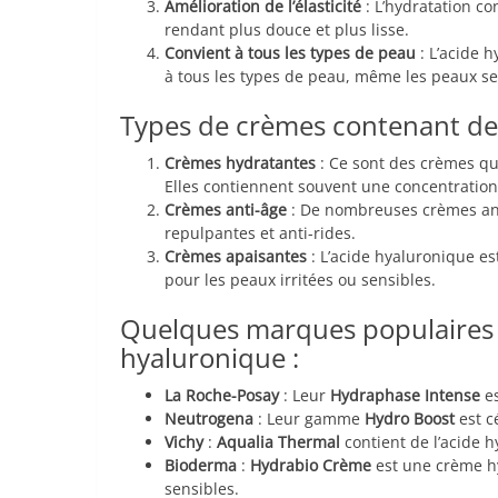
Amélioration de l’élasticité
: L’hydratation co
rendant plus douce et plus lisse.
Convient à tous les types de peau
: L’acide h
à tous les types de peau, même les peaux se
Types de crèmes contenant de 
Crèmes hydratantes
: Ce sont des crèmes qu
Elles contiennent souvent une concentration
Crèmes anti-âge
: De nombreuses crèmes anti
repulpantes et anti-rides.
Crèmes apaisantes
: L’acide hyaluronique es
pour les peaux irritées ou sensibles.
Quelques marques populaires 
hyaluronique :
La Roche-Posay
: Leur
Hydraphase Intense
es
Neutrogena
: Leur gamme
Hydro Boost
est c
Vichy
:
Aqualia Thermal
contient de l’acide 
Bioderma
:
Hydrabio Crème
est une crème hy
sensibles.