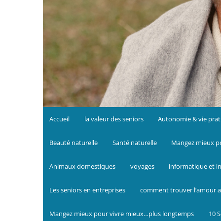
Accueil
la valeur des seniors
Autonomie & vie prat
Beauté naturelle
Santé naturelle
Mangez mieux po
Animaux domestiques
voyages
informatique et i
Les seniors en entreprises
comment trouver l’amour a
Mangez mieux pour vivre mieux…plus longtemps
10 S