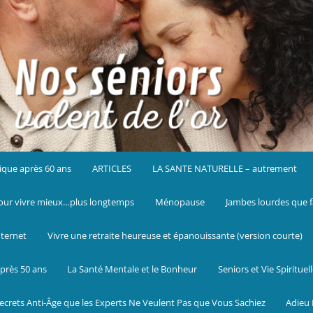
ique après 60 ans
ARTICLES
LA SANTE NATURELLE – autrement
ur vivre mieux…plus longtemps
Ménopause
Jambes lourdes que f
nternet
Vivre une retraite heureuse et épanouissante (version courte)
près 50 ans
La Santé Mentale et le Bonheur
Seniors et Vie Spirituel
ecrets Anti-Âge que les Experts Ne Veulent Pas que Vous Sachiez
Adieu 