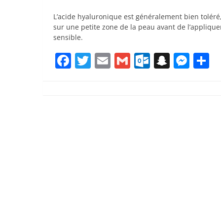
L’acide hyaluronique est généralement bien toléré
sur une petite zone de la peau avant de l’appliquer
sensible.
Facebook
Twitter
Email
Gmail
Outlook.
Snapc
Mes
P