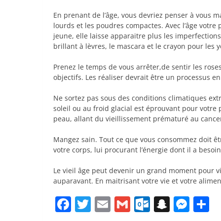
En prenant de l’âge, vous devriez penser à vous ma
lourds et les poudres compactes. Avec l’âge votre 
jeune, elle laisse apparaitre plus les imperfectio
brillant à lèvres, le mascara et le crayon pour les 
Prenez le temps de vous arrêter,de sentir les roses
objectifs. Les réaliser devrait être un processus e
Ne sortez pas sous des conditions climatiques ex
soleil ou au froid glacial est éprouvant pour vot
peau, allant du vieillissement prématuré au cance
Mangez sain. Tout ce que vous consommez doit être
votre corps, lui procurant l’énergie dont il a be
Le vieil âge peut devenir un grand moment pour v
auparavant. En maitrisant votre vie et votre alime
Facebook
Twitter
Email
Gmail
Outlook.
Snapc
Mes
P