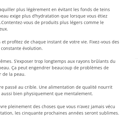
quiller plus légèrement en évitant les fonds de teins
peau exige plus d’hydratation que lorsque vous étiez
ns.Contentez-vous de produits plus légers comme le
yeux.
 et profitez de chaque instant de votre vie. Fixez-vous des
n constante évolution.
trêmes. S’exposer trop longtemps aux rayons brûlants du
re peau. Ça peut engendrer beaucoup de problèmes de
r de la peau.
 passé au crible. Une alimentation de qualité nourrit
soin aussi bien physiquement que mentalement.
ivre pleinement des choses que vous n’avez jamais vécu
ntation, les cinquante prochaines années seront sublimes.
com
hat
senger
artager