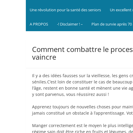
Une révolution pour la santé des seniors
Un excellent 
A PROPOS
-! Disclaimer ! –
Plan de survie après 70
Comment combattre le processu
vaincre
Il y a des idées fausses sur la vieillesse, les gens
séniles.C’est loin de constituer le cas de beaucoup
l’âge, restent en bonne santé et mènent une vie agré
y sont parvenus, vous réussirez aussi !
Apprenez toujours de nouvelles choses pour mainten
jamais constitué un obstacle à l’apprentissage. Vo
Manger correctement est le moyen le plus intellige
régime sain doit être riche en fruits et légumes, d