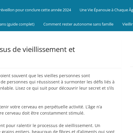
réveillon pour conclure cette année 2024
Une Vie Épanouie à Chaque Â
 ans (guide complet)
Comment rester autonome sans famille
Vieill
s de vieillissement et
 croient souvent que les vieilles personnes sont
 de personnes qui réussissent à surmonter les défis liés à
able. Lisez ce qui suit pour découvrir leur secret et s’ils
ir votre cerveau en perpétuelle activité. L’âge n’a
tre cerveau doit être constamment stimulé.
nt pour ralentir le processus de vieillissement. Un
e grains entiers, beaucoup de fibres et d’aliments qui sont