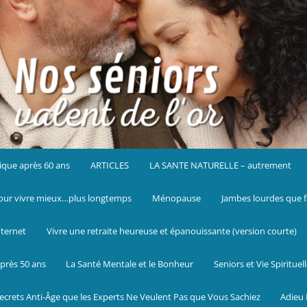
ique après 60 ans
ARTICLES
LA SANTE NATURELLE – autrement
ur vivre mieux…plus longtemps
Ménopause
Jambes lourdes que f
nternet
Vivre une retraite heureuse et épanouissante (version courte)
près 50 ans
La Santé Mentale et le Bonheur
Seniors et Vie Spirituel
ecrets Anti-Âge que les Experts Ne Veulent Pas que Vous Sachiez
Adieu 