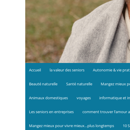
Accueil
la valeur des seniors
Autonomie & vie prat
Beauté naturelle
Santé naturelle
Mangez mieux po
Animaux domestiques
voyages
informatique et i
Les seniors en entreprises
comment trouver l’amour a
Mangez mieux pour vivre mieux…plus longtemps
10 S