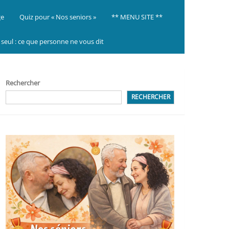
ge
Quiz pour « Nos seniors »
** MENU SITE **
ir seul : ce que personne ne vous dit
Rechercher
RECHERCHER