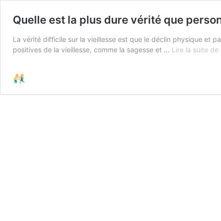
Quelle est la plus dure vérité que personn
La vérité difficile sur la vieillesse est que le déclin physique et
positives de la vieillesse, comme la sagesse et …
Lire la suite de
l
d
l
v