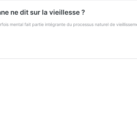
e ne dit sur la vieillesse ?
 parfois mental fait partie intégrante du processus naturel de vieilliss
Quelle
est
a
plus
dure
vérité
que
personne
ne
it
sur
a
ieillesse
?